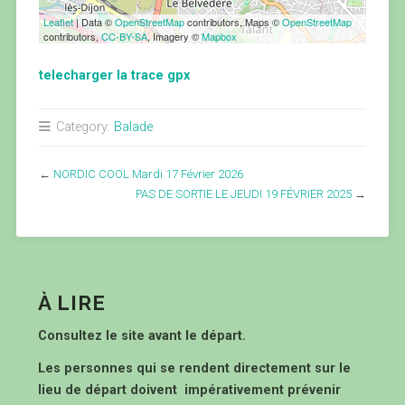
Leaflet
| Data ©
OpenStreetMap
contributors, Maps ©
OpenStreetMap
contributors,
CC-BY-SA
, Imagery ©
Mapbox
telecharger la trace gpx
Category:
Balade
←
NORDIC COOL Mardi 17 Février 2026
PAS DE SORTIE LE JEUDI 19 FÉVRIER 2025
→
À LIRE
Consultez le site avant le départ.
Les personnes qui se rendent directement sur le
lieu de départ doivent impérativement prévenir