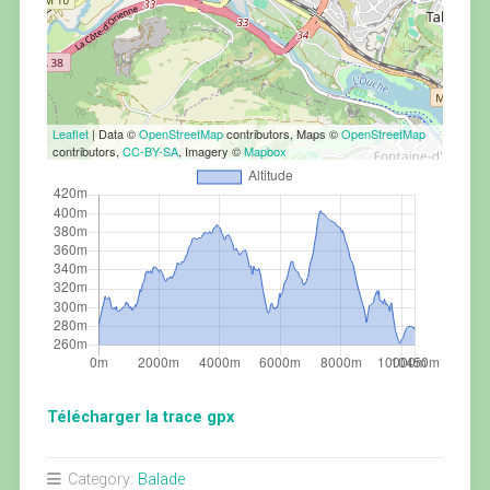
Leaflet
| Data ©
OpenStreetMap
contributors, Maps ©
OpenStreetMap
contributors,
CC-BY-SA
, Imagery ©
Mapbox
Télécharger la trace gpx
Category:
Balade