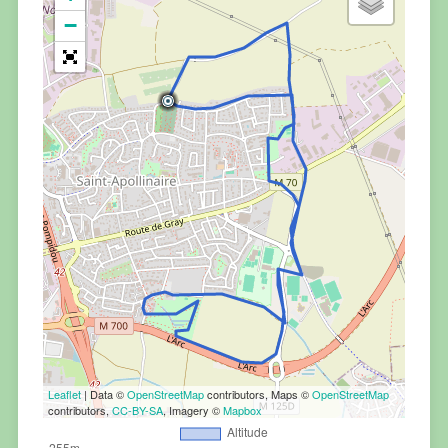
−
Leaflet
| Data ©
OpenStreetMap
contributors, Maps ©
OpenStreetMap
contributors,
CC-BY-SA
, Imagery ©
Mapbox