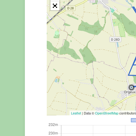
Leaflet
| Data ©
OpenStreetMap
contributo