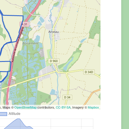
rs, Maps ©
OpenStreetMap
contributors,
CC-BY-SA
, Imagery ©
Mapbox