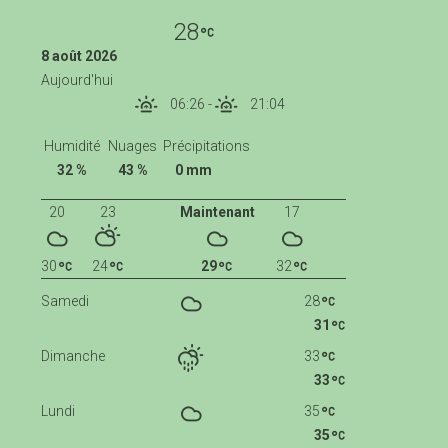
28
8 août 2026
Aujourd'hui
06:26
-
21:04
Humidité
Nuages
Précipitations
32 %
43 %
0 mm
20
23
Maintenant
17
30
24
29
32
Samedi
28
31
Dimanche
33
33
Lundi
35
35