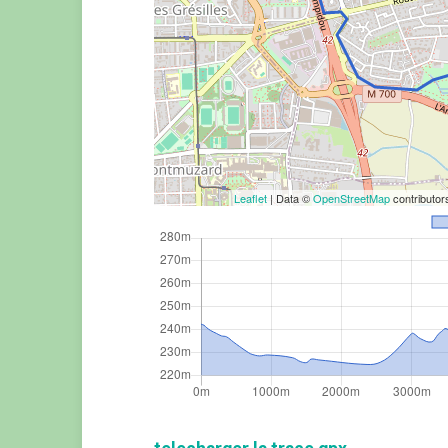
Leaflet
| Data ©
OpenStreetMap
contributo