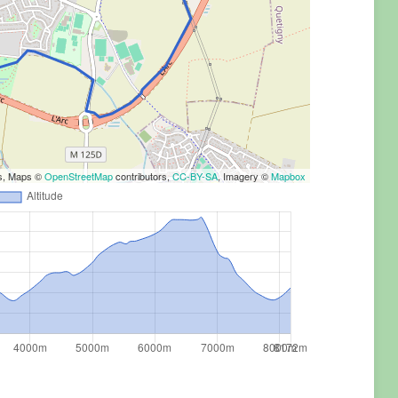
rs, Maps ©
OpenStreetMap
contributors,
CC-BY-SA
, Imagery ©
Mapbox