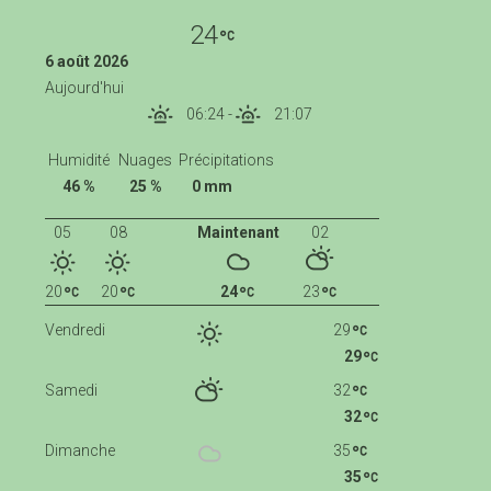
24
6 août 2026
Aujourd'hui
06:24
-
21:07
Humidité
Nuages
Précipitations
46 %
25 %
0 mm
05
08
Maintenant
02
20
20
24
23
Vendredi
29
29
Samedi
32
32
Dimanche
35
35