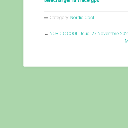
telecharger la trace gpx
Category:
Nordic Cool
←
NORDIC COOL Jeudi 27 Novembre 202
M