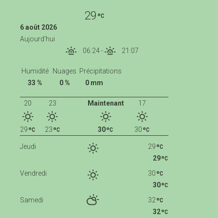
29
6 août 2026
Aujourd'hui
06:24
-
21:07
Humidité
Nuages
Précipitations
33 %
0 %
0 mm
20
23
Maintenant
17
29
23
30
30
Jeudi
29
29
Vendredi
30
30
Samedi
32
32