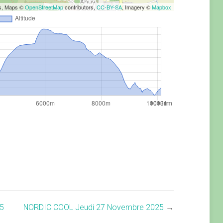
rs, Maps ©
OpenStreetMap
contributors,
CC-BY-SA
, Imagery ©
Mapbox
5
NORDIC COOL Jeudi 27 Novembre 2025
→