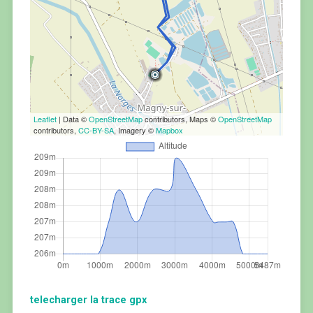
Leaflet
| Data ©
OpenStreetMap
contributors, Maps ©
OpenStreetMap
contributors,
CC-BY-SA
, Imagery ©
Mapbox
telecharger la trace gpx