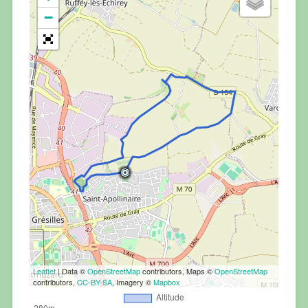
−
Leaflet
| Data ©
OpenStreetMap
contributors, Maps ©
OpenStreetMap
contributors,
CC-BY-SA
, Imagery ©
Mapbox