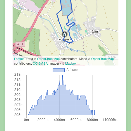
Leaflet
| Data ©
OpenStreetMap
contributors, Maps ©
OpenStreetMap
contributors,
CC-BY-SA
, Imagery ©
Mapbox