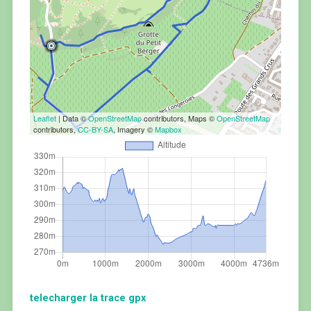
Leaflet
| Data ©
OpenStreetMap
contributors, Maps ©
OpenStreetMap
contributors,
CC-BY-SA
, Imagery ©
Mapbox
telecharger la trace gpx