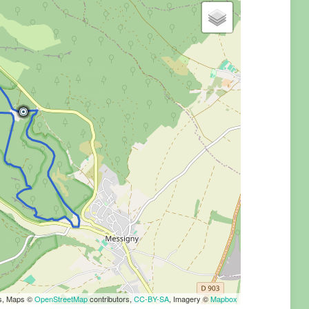
rs, Maps ©
OpenStreetMap
contributors,
CC-BY-SA
, Imagery ©
Mapbox