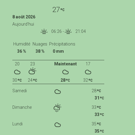
27
8 août 2026
Aujourd'hui
06:26
-
21:04
Humidité
Nuages
Précipitations
36 %
38 %
0 mm
20
23
Maintenant
17
30
24
28
32
Samedi
28
31
Dimanche
33
33
Lundi
35
35