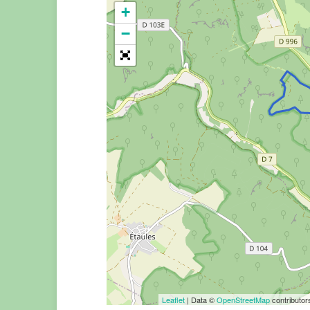
+
−
Leaflet
| Data ©
OpenStreetMap
contributo