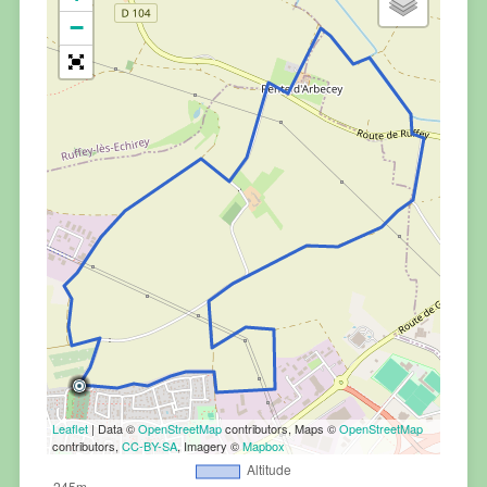
−
Leaflet
| Data ©
OpenStreetMap
contributors, Maps ©
OpenStreetMap
contributors,
CC-BY-SA
, Imagery ©
Mapbox