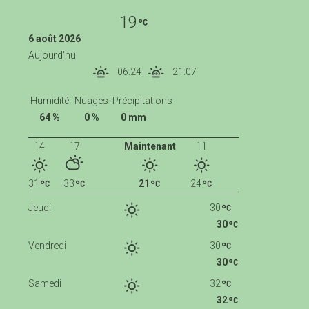
19
6 août 2026
Aujourd'hui
06:24
-
21:07
Humidité
Nuages
Précipitations
64 %
0 %
0 mm
14
17
Maintenant
11
31
33
21
24
Jeudi
30
30
Vendredi
30
30
Samedi
32
32