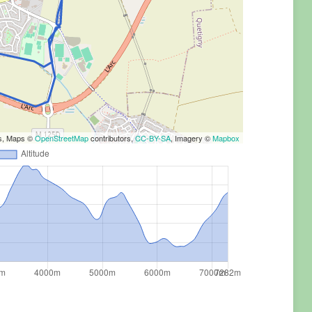
rs, Maps ©
OpenStreetMap
contributors,
CC-BY-SA
, Imagery ©
Mapbox