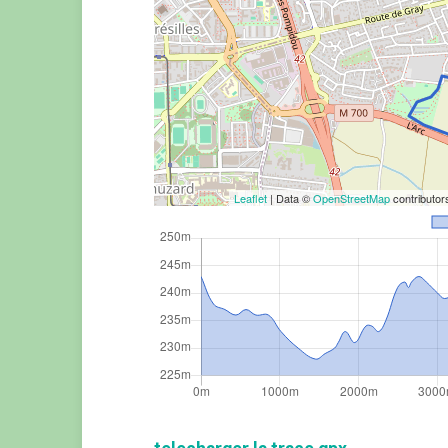
Leaflet
| Data ©
OpenStreetMap
contributo