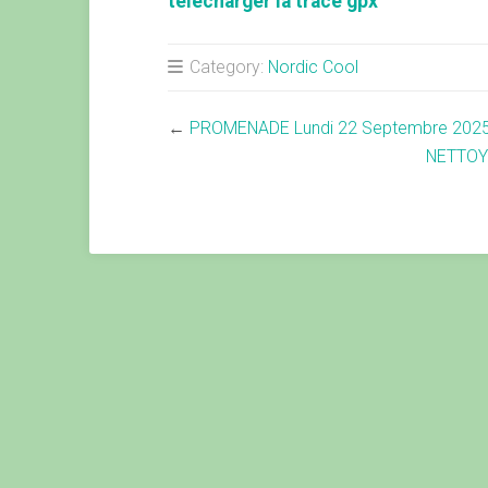
telecharger la trace gpx
Category:
Nordic Cool
←
PROMENADE Lundi 22 Septembre 202
NETTOY