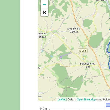
−
Leaflet
| Data ©
OpenStreetMap
contributo