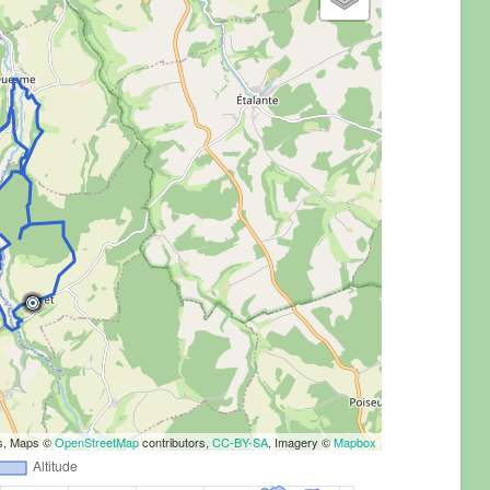
rs, Maps ©
OpenStreetMap
contributors,
CC-BY-SA
, Imagery ©
Mapbox