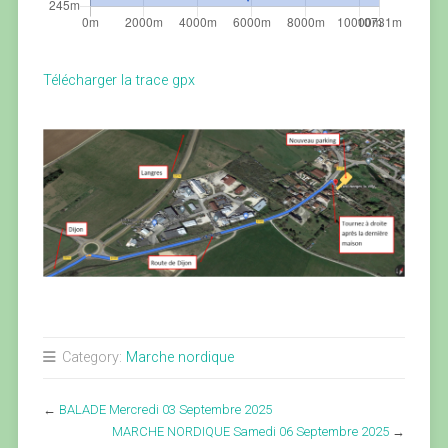
Télécharger la trace gpx
Category:
Marche nordique
←
BALADE Mercredi 03 Septembre 2025
MARCHE NORDIQUE Samedi 06 Septembre 2025
→