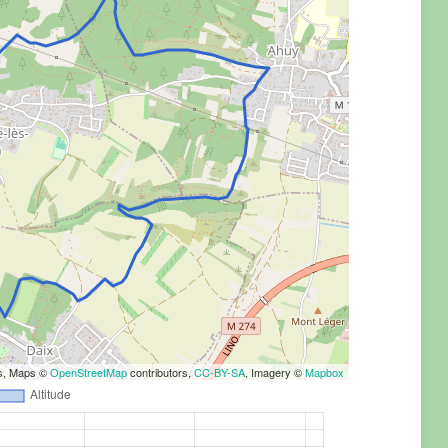
rs, Maps ©
OpenStreetMap
contributors,
CC-BY-SA
, Imagery ©
Mapbox