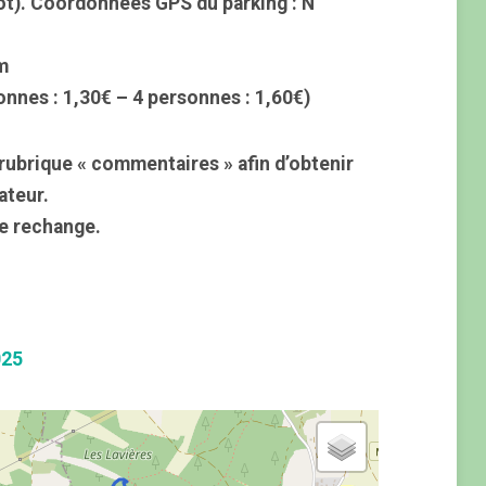
oot). Coordonnées GPS du parking : N
m
onnes : 1,30€ – 4 personnes : 1,60€)
rubrique « commentaires » afin d’obtenir
ateur.
e rechange.
025