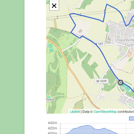
Leaflet
| Data ©
OpenStreetMap
contributo