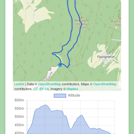
Leaflet
| Data ©
OpenStreetMap
contributors, Maps ©
OpenStreetMap
contributors,
CC-BY-SA
, Imagery ©
Mapbox