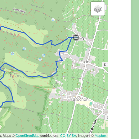
rs, Maps ©
OpenStreetMap
contributors,
CC-BY-SA
, Imagery ©
Mapbox