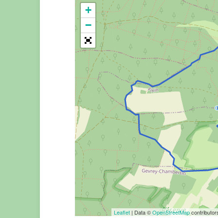
+
−
Leaflet
| Data ©
OpenStreetMap
contributo