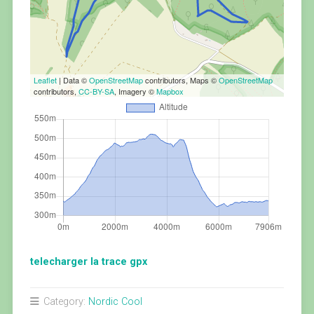
Leaflet
| Data ©
OpenStreetMap
contributors, Maps ©
OpenStreetMap
contributors,
CC-BY-SA
, Imagery ©
Mapbox
telecharger la trace gpx
Category:
Nordic Cool