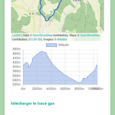
Leaflet
| Data ©
OpenStreetMap
contributors, Maps ©
OpenStreetMap
contributors,
CC-BY-SA
, Imagery ©
Mapbox
télécharger le tracé gpx