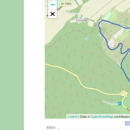
−
Leaflet
| Data ©
OpenStreetMap
contributo