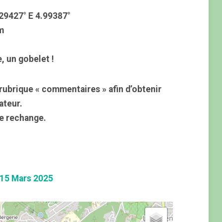
29427° E 4.99387°
m
, un gobelet !
rubrique « commentaires » afin d’obtenir
ateur.
e rechange.
 15
Ma
rs
2025