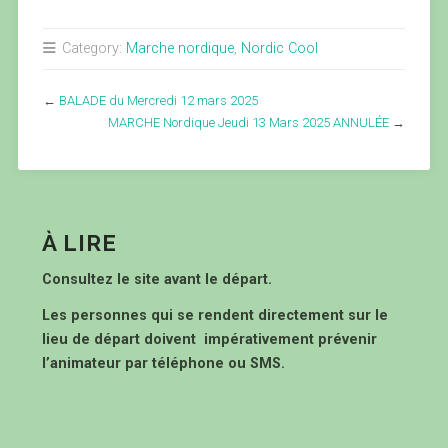
Category:
Marche nordique
,
Nordic Cool
←
BALADE du Mercredi 12 mars 2025
MARCHE Nordique Jeudi 13 Mars 2025 ANNULÉE
→
À LIRE
Consultez le site avant le départ.
Les personnes qui se rendent directement sur le
lieu de départ doivent impérativement prévenir
l’animateur par téléphone ou SMS.