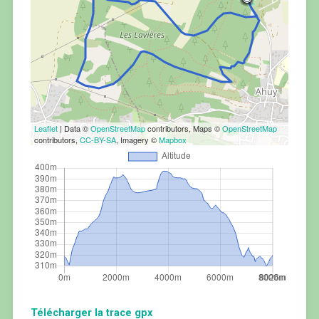
Leaflet
| Data ©
OpenStreetMap
contributors, Maps ©
OpenStreetMap
contributors,
CC-BY-SA
, Imagery ©
Mapbox
Télécharger la trace gpx