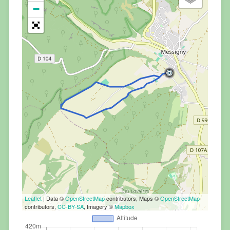
−
Leaflet
| Data ©
OpenStreetMap
contributors, Maps ©
OpenStreetMap
contributors,
CC-BY-SA
, Imagery ©
Mapbox