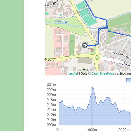
Leaflet
| Data ©
OpenStreetMap
contributo