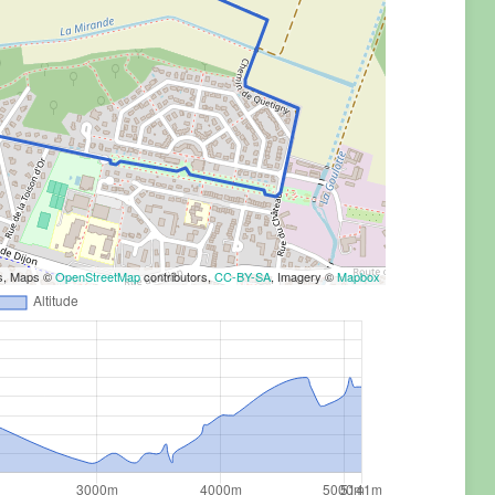
rs, Maps ©
OpenStreetMap
contributors,
CC-BY-SA
, Imagery ©
Mapbox