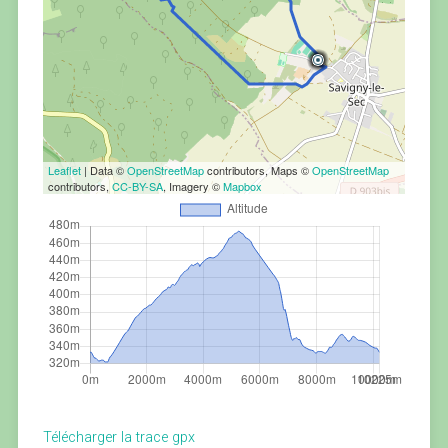
Leaflet
| Data ©
OpenStreetMap
contributors, Maps ©
OpenStreetMap
contributors,
CC-BY-SA
, Imagery ©
Mapbox
Télécharger la trace gpx