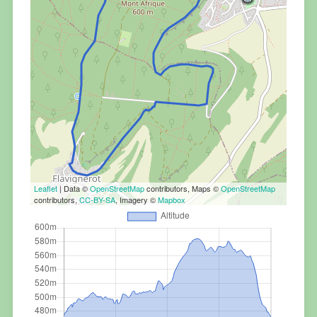
Leaflet
| Data ©
OpenStreetMap
contributors, Maps ©
OpenStreetMap
contributors,
CC-BY-SA
, Imagery ©
Mapbox