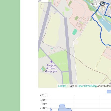
Leaflet
| Data ©
OpenStreetMap
contributo