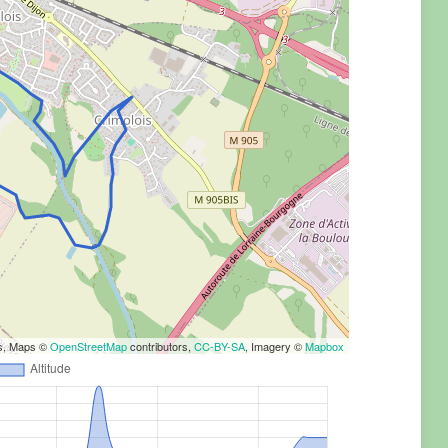
rs, Maps ©
OpenStreetMap
contributors,
CC-BY-SA
, Imagery ©
Mapbox