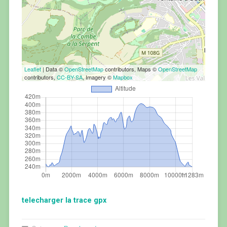
Leaflet
| Data ©
OpenStreetMap
contributors, Maps ©
OpenStreetMap
contributors,
CC-BY-SA
, Imagery ©
Mapbox
telecharger la trace gpx