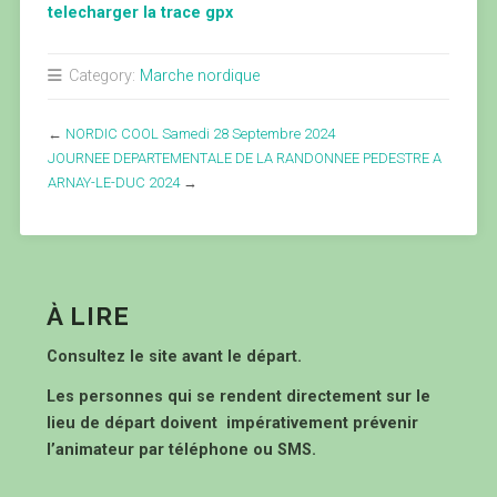
telecharger la trace gpx
Category:
Marche nordique
←
NORDIC COOL Samedi 28 Septembre 2024
JOURNEE DEPARTEMENTALE DE LA RANDONNEE PEDESTRE A
ARNAY-LE-DUC 2024
→
À LIRE
Consultez le site avant le départ.
Les personnes qui se rendent directement sur le
lieu de départ doivent impérativement prévenir
l’animateur par téléphone ou SMS.