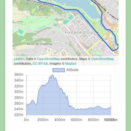
Leaflet
| Data ©
OpenStreetMap
contributors, Maps ©
OpenStreetMap
contributors,
CC-BY-SA
, Imagery ©
Mapbox