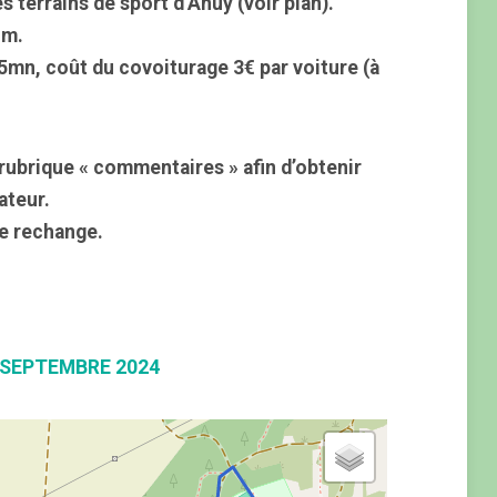
 terrains de sport d’Ahuy (voir plan).
 m.
 15mn, coût du covoiturage 3€ par voiture (à
rubrique « commentaires » afin d’obtenir
ateur.
e rechange.
 SEPTEMBRE 2024