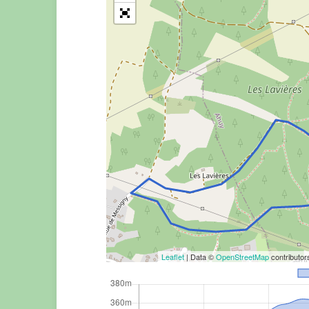
Leaflet
| Data ©
OpenStreetMap
contributo