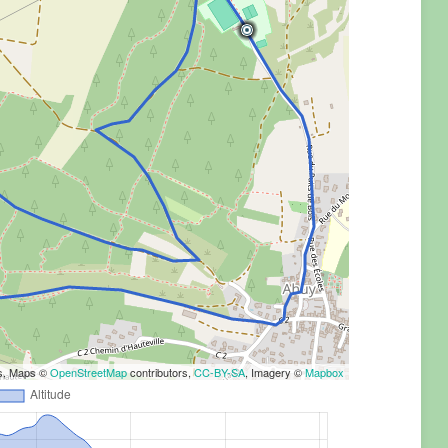
rs, Maps ©
OpenStreetMap
contributors,
CC-BY-SA
, Imagery ©
Mapbox