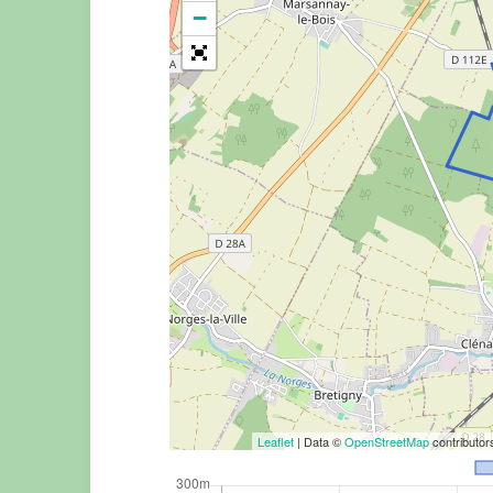
−
Leaflet
| Data ©
OpenStreetMap
contributo