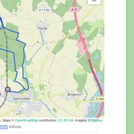
rs, Maps ©
OpenStreetMap
contributors,
CC-BY-SA
, Imagery ©
Mapbox