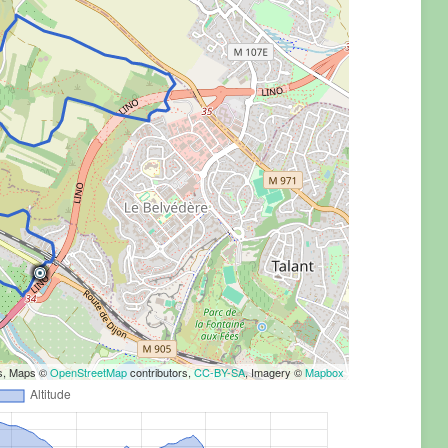
rs, Maps ©
OpenStreetMap
contributors,
CC-BY-SA
, Imagery ©
Mapbox