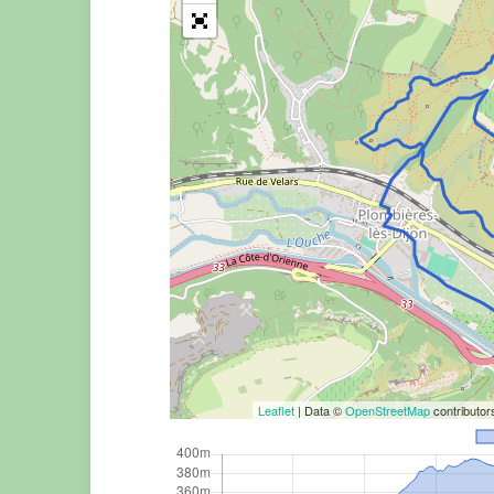
Leaflet
| Data ©
OpenStreetMap
contributo