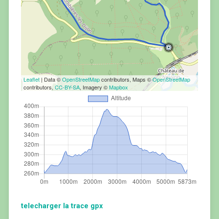
Leaflet
| Data ©
OpenStreetMap
contributors, Maps ©
OpenStreetMap
contributors,
CC-BY-SA
, Imagery ©
Mapbox
telecharger la trace gpx