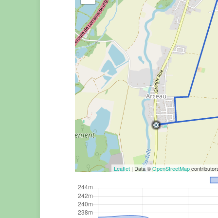
Leaflet
| Data ©
OpenStreetMap
contributo