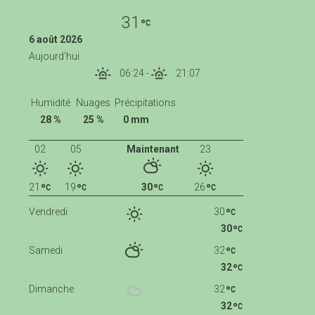
31
6 août 2026
Aujourd'hui
06:24
-
21:07
Humidité
Nuages
Précipitations
28 %
25 %
0 mm
02
05
Maintenant
23
21
19
30
26
Vendredi
30
30
Samedi
32
32
Dimanche
32
32