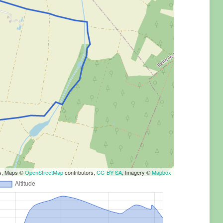
rs, Maps ©
OpenStreetMap
contributors,
CC-BY-SA
, Imagery ©
Mapbox