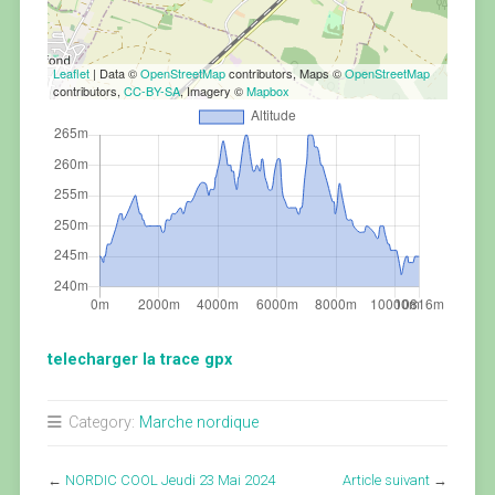
Leaflet
| Data ©
OpenStreetMap
contributors, Maps ©
OpenStreetMap
contributors,
CC-BY-SA
, Imagery ©
Mapbox
telecharger la trace gpx
Category:
Marche nordique
←
NORDIC COOL Jeudi 23 Mai 2024
Article suivant
→