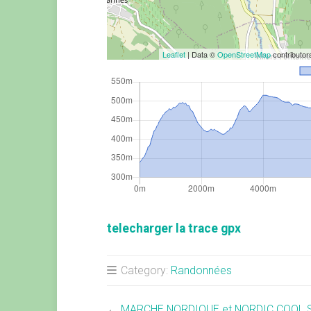
Leaflet
| Data ©
OpenStreetMap
contributo
telecharger la trace gpx
Category:
Randonnées
←
MARCHE NORDIQUE et NORDIC COOL Sa