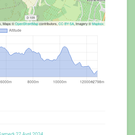
rs, Maps ©
OpenStreetMap
contributors,
CC-BY-SA
, Imagery ©
Mapbox
medi 27 Avril 2024