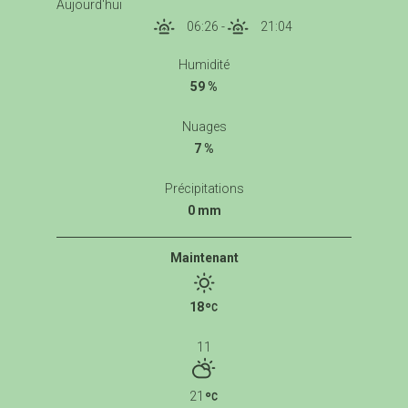
Aujourd'hui
06:26
-
21:04
Humidité
59 %
Nuages
7 %
Précipitations
0 mm
Maintenant
18
11
21