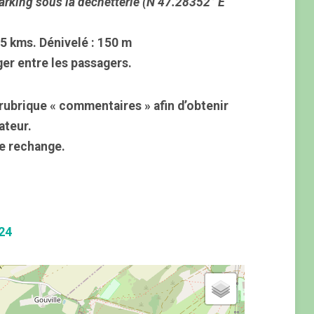
arking sous la déchetterie (N 47.28352° E
9,5 kms. Dénivelé : 150 m
ger entre les passagers.
rubrique « commentaires » afin d’obtenir
ateur.
e rechange.
24