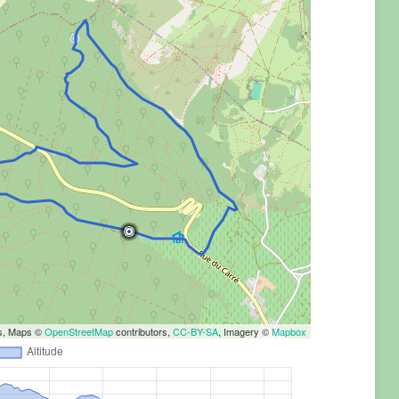
rs, Maps ©
OpenStreetMap
contributors,
CC-BY-SA
, Imagery ©
Mapbox