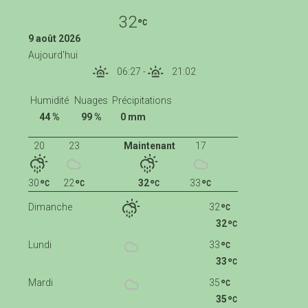
32
9 août 2026
Aujourd'hui
06:27
-
21:02
Humidité
Nuages
Précipitations
44 %
99 %
0 mm
20
23
Maintenant
17
30
22
32
33
Dimanche
32
32
Lundi
33
33
Mardi
35
35