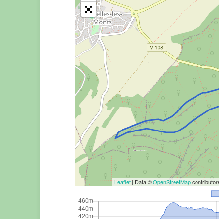
Leaflet
| Data ©
OpenStreetMap
contributo