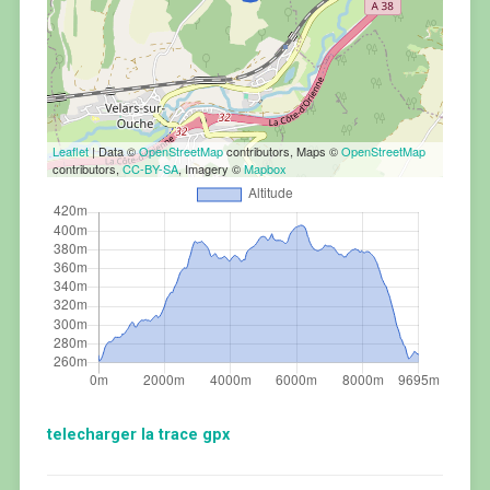
Leaflet
| Data ©
OpenStreetMap
contributors, Maps ©
OpenStreetMap
contributors,
CC-BY-SA
, Imagery ©
Mapbox
telecharger la trace gpx