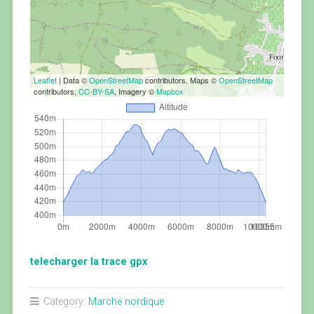
Leaflet
| Data ©
OpenStreetMap
contributors, Maps ©
OpenStreetMap
contributors,
CC-BY-SA
, Imagery ©
Mapbox
telecharger la trace gpx
Category:
Marche nordique