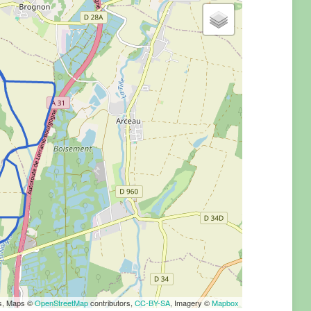
rs, Maps ©
OpenStreetMap
contributors,
CC-BY-SA
, Imagery ©
Mapbox