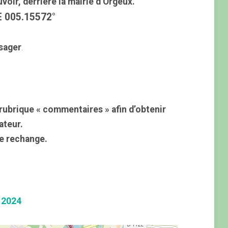
uvoir, derrière la mairie d’Orgeux.
E 005.15572°
sager
.
rubrique « commentaires » afin d’obtenir
ateur.
e rechange.
 2024