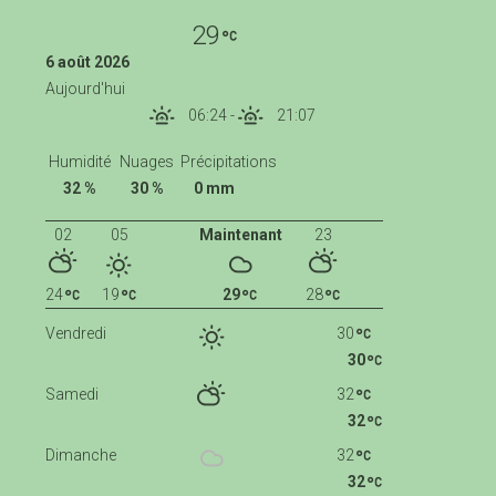
29
6 août 2026
Aujourd'hui
06:24
-
21:07
Humidité
Nuages
Précipitations
32 %
30 %
0 mm
02
05
Maintenant
23
24
19
29
28
Vendredi
30
30
Samedi
32
32
Dimanche
32
32