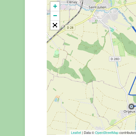
+
−
Leaflet
| Data ©
OpenStreetMap
contributo