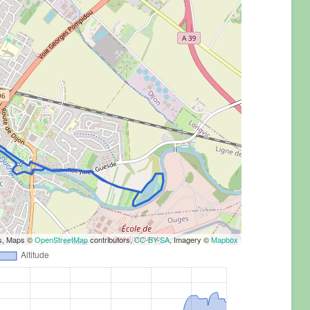
rs, Maps ©
OpenStreetMap
contributors,
CC-BY-SA
, Imagery ©
Mapbox