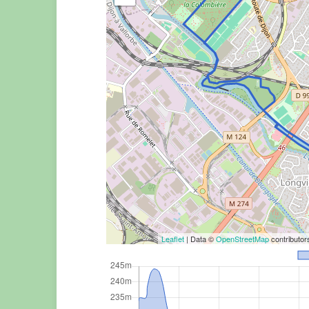
Leaflet
| Data ©
OpenStreetMap
contributo