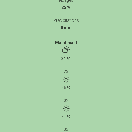
Nuages
25 %
Précipitations
0 mm
Maintenant
31
23
26
02
21
05