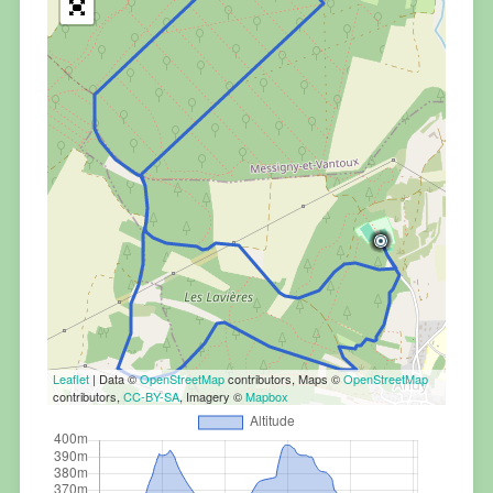
Leaflet
| Data ©
OpenStreetMap
contributors, Maps ©
OpenStreetMap
contributors,
CC-BY-SA
, Imagery ©
Mapbox