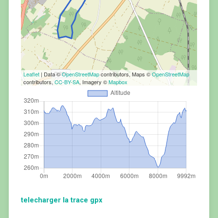
Leaflet
| Data ©
OpenStreetMap
contributors, Maps ©
OpenStreetMap
contributors,
CC-BY-SA
, Imagery ©
Mapbox
telecharger la trace gpx