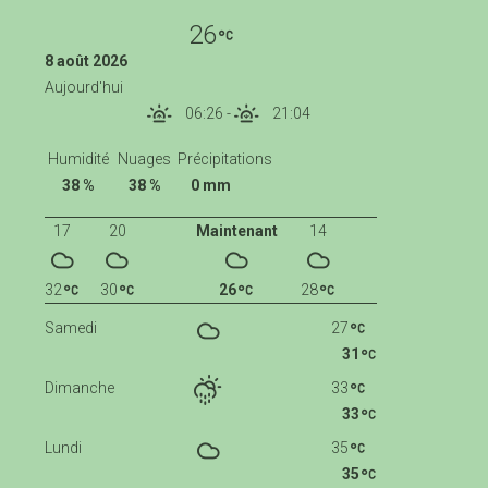
26
8 août 2026
Aujourd'hui
06:26
-
21:04
Humidité
Nuages
Précipitations
38 %
38 %
0 mm
17
20
Maintenant
14
32
30
26
28
Samedi
27
31
Dimanche
33
33
Lundi
35
35