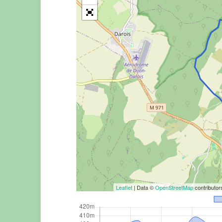
Leaflet
| Data ©
OpenStreetMap
contributo