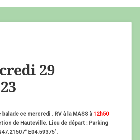
redi 29
23
 balade ce mercredi . RV à la MASS à
12h50
tion de Hauteville. Lieu de départ : Parking
 N47.21507° E04.59375°.