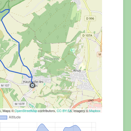
rs, Maps ©
OpenStreetMap
contributors,
CC-BY-SA
, Imagery ©
Mapbox