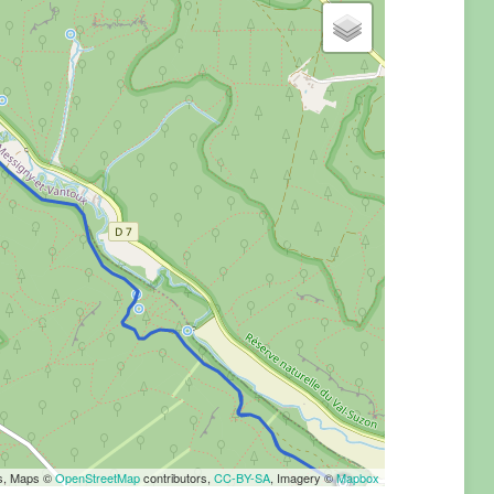
rs, Maps ©
OpenStreetMap
contributors,
CC-BY-SA
, Imagery ©
Mapbox