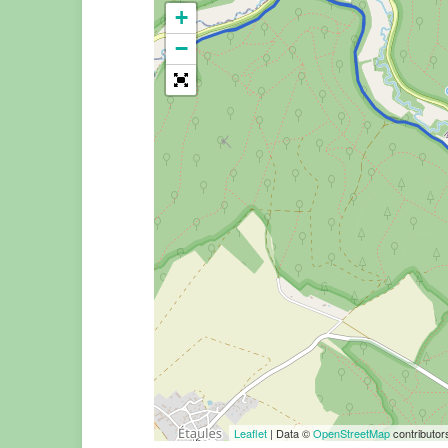
+
−
Leaflet
| Data ©
OpenStreetMap
contributo