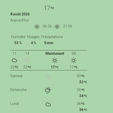
17
8 août 2026
Aujourd'hui
06:26
-
21:04
Humidité
Nuages
Précipitations
53 %
4 %
0 mm
11
14
Maintenant
08
23
32
17
17
Samedi
32
32
Dimanche
34
34
Lundi
36
36