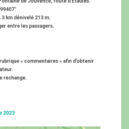
Fontaine de Jouvence, route d’Étaules.
.99407°
.3 km dénivelé 213 m.
ger entre les passagers.
rubrique « commentaires » afin d’obtenir
ateur.
e rechange.
e 2023