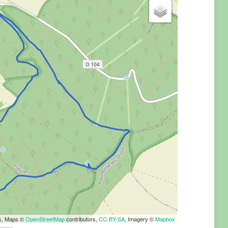
rs, Maps ©
OpenStreetMap
contributors,
CC-BY-SA
, Imagery ©
Mapbox