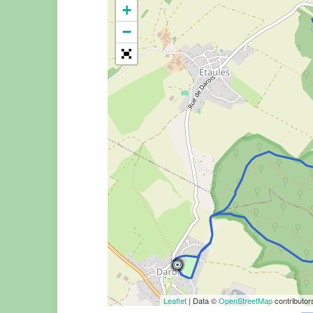
+
−
Leaflet
| Data ©
OpenStreetMap
contributo