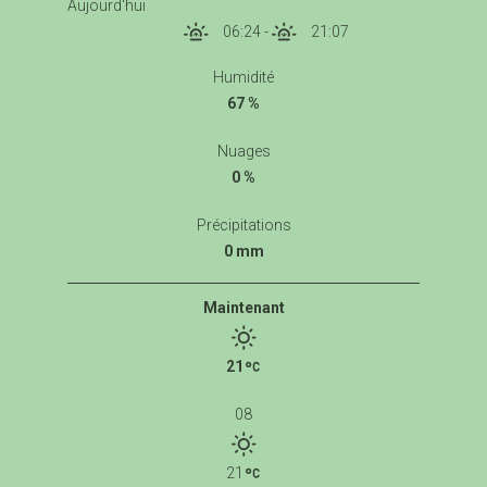
Aujourd'hui
06:24
-
21:07
Humidité
67 %
Nuages
0 %
Précipitations
0 mm
Maintenant
21
08
21