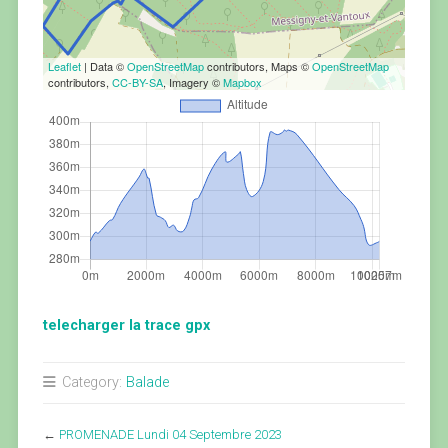
Leaflet
| Data ©
OpenStreetMap
contributors, Maps ©
OpenStreetMap
contributors,
CC-BY-SA
, Imagery ©
Mapbox
telecharger la trace gpx
Category:
Balade
←
PROMENADE Lundi 04 Septembre 2023