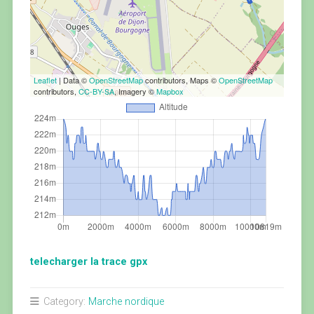
Leaflet
| Data ©
OpenStreetMap
contributors, Maps ©
OpenStreetMap
contributors,
CC-BY-SA
, Imagery ©
Mapbox
telecharger la trace gpx
Category:
Marche nordique